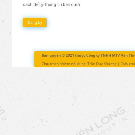
cách để lại thông tin bên dưới.
Đăng ký
Bản quyền © 2021 thuộc Công ty TNHH MTV Vân Thi
Chịu trách nhiệm nội dung: Trần Duy Khương | Giấy ch
Website đã thông báo với Bộ Công Thương