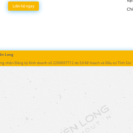
Vậ
Liên hệ ngay
Ch
ên Long
ứng nhận Đăng ký Kinh doanh số 2200697712 do Sở Kế hoạch và Đầu tư Tỉnh Sóc