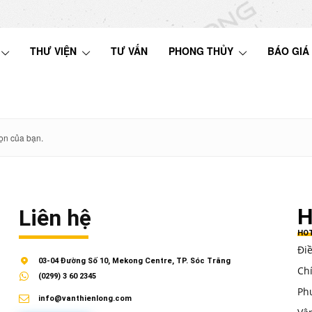
THƯ VIỆN
TƯ VẤN
PHONG THỦY
BÁO GIÁ
ọn của bạn.
H
Liên hệ
HOT
Đi
03-04 Đường Số 10, Mekong Centre, TP. Sóc Trăng
Ch
(0299) 3 60 2345
Ph
info@vanthienlong.com