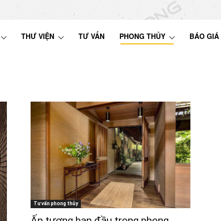
THƯ VIỆN
TƯ VẤN
PHONG THỦY
BÁO GIÁ
Tư vấn phong thủy
Ấn tượng ban đầu trong phong