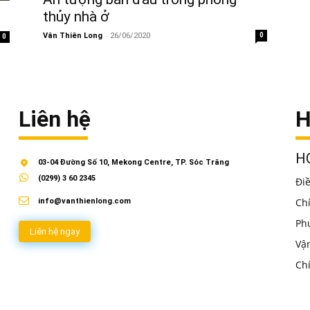
thủy nhà ở
-
Vân Thiên Long
26/06/2020
0
0
Liên hệ
H
HO
03-04 Đường Số 10, Mekong Centre, TP. Sóc Trăng
(0299) 3 60 2345
Đi
Ch
info@vanthienlong.com
Ph
Liên hệ ngay
Vậ
Ch