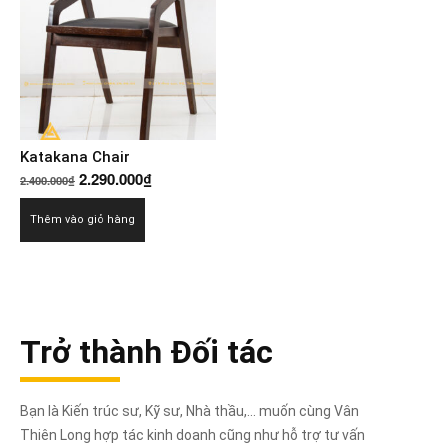
Katakana Chair
Giá
Giá
2.290.000
₫
2.400.000
₫
gốc
hiện
Thêm vào giỏ hàng
là:
tại
2.400.000₫.
là:
2.290.000₫.
Trở thành Đối tác
Bạn là Kiến trúc sư, Kỹ sư, Nhà thầu,... muốn cùng Vân
Thiên Long hợp tác kinh doanh cũng như hỗ trợ tư vấn