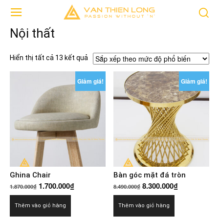
Nội thất
Đã
Hiển thị tất cả 13 kết quả
sắp
xếp
Giảm giá!
Giảm giá!
theo
mức
độ
phổ
biến
Ghina Chair
Bàn góc mặt đá tròn
Giá
Giá
Giá
Giá
1.700.000
₫
8.300.000
₫
1.870.000
₫
8.490.000
₫
gốc
hiện
gốc
hiện
Thêm vào giỏ hàng
Thêm vào giỏ hàng
là:
tại
là:
tại