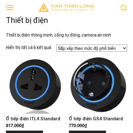
Thiết bị điện
Thiết bị điện thông minh, cổng tự động, camera an ninh
Đã
Hiển thị tất cả 6 kết quả
sắp
xếp
theo
mức
độ
phổ
biến
Ổ tiếp điện ITL4 Standard
Ổ tiếp điện GS4 Standard
817.000
₫
770.000
₫