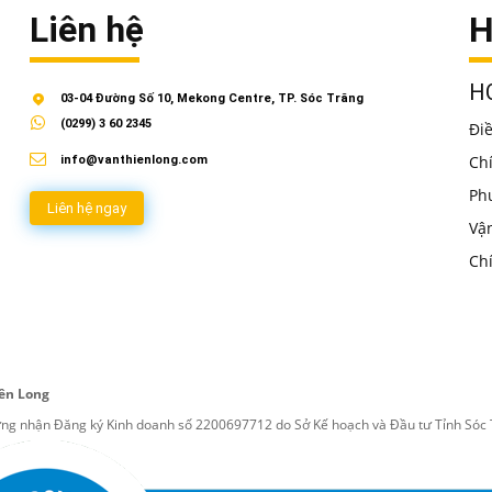
Liên hệ
H
HO
03-04 Đường Số 10, Mekong Centre, TP. Sóc Trăng
(0299) 3 60 2345
Đi
Ch
info@vanthienlong.com
Ph
Liên hệ ngay
Vậ
Ch
ên Long
ứng nhận Đăng ký Kinh doanh số 2200697712 do Sở Kế hoạch và Đầu tư Tỉnh Sóc