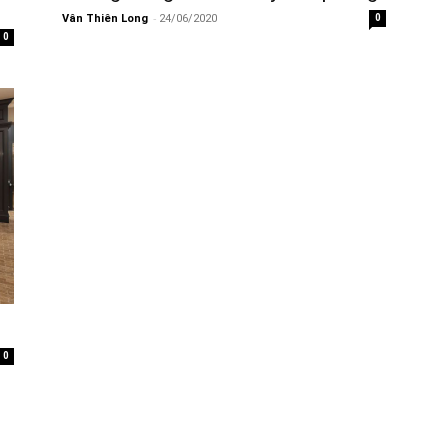
-
Vân Thiên Long
24/06/2020
0
0
0