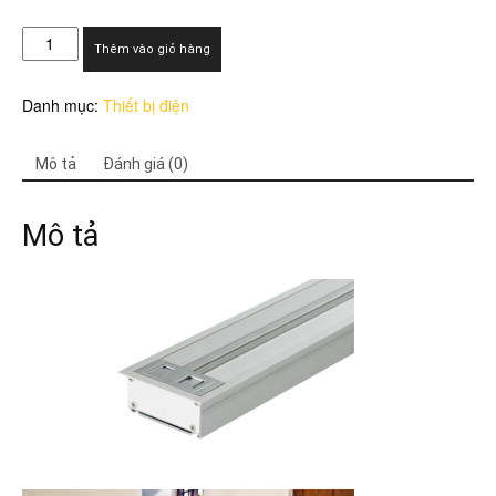
Thanh
Thêm vào giỏ hàng
ray
điện
Danh mục:
Thiết bị điện
âm
tường
RH2
Mô tả
Đánh giá (0)
số
lượng
Mô tả