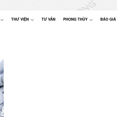
THƯ VIỆN
TƯ VẤN
PHONG THỦY
BÁO GIÁ