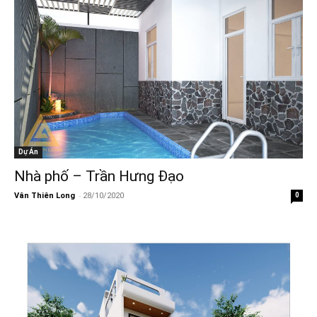
Dự Án
Nhà phố – Trần Hưng Đạo
-
Vân Thiên Long
28/10/2020
0