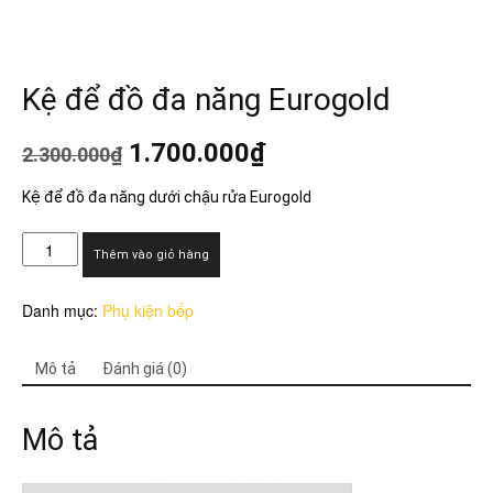
Kệ để đồ đa năng Eurogold
Giá
Giá
1.700.000
₫
2.300.000
₫
gốc
hiện
là:
tại
Kệ để đồ đa năng dưới chậu rửa Eurogold
2.300.000₫.
là:
1.700.000₫.
Kệ
Thêm vào giỏ hàng
để
đồ
Danh mục:
Phụ kiện bếp
đa
năng
Eurogold
Mô tả
Đánh giá (0)
số
lượng
Mô tả