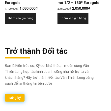
Eurogold
mở 1/2 – 180º Eurogold
Giá
Giá
Giá
Giá
1.030.000
₫
2.050.000
₫
1.100.000
₫
2.750.000
₫
gốc
hiện
gốc
hiện
Thêm vào giỏ hàng
Thêm vào giỏ hàng
là:
tại
là:
tại
1.100.000₫.
là:
2.750.000₫.
là:
1.030.000₫.
2.050.000₫.
Trở thành Đối tác
Bạn là Kiến trúc sư, Kỹ sư, Nhà thầu,... muốn cùng Vân
Thiên Long hợp tác kinh doanh cũng như hỗ trợ tư vấn
khách hàng? Hãy trở thành Đối tác Vân Thiên Long bằng
cách để lại thông tin bên dưới.
Đăng ký