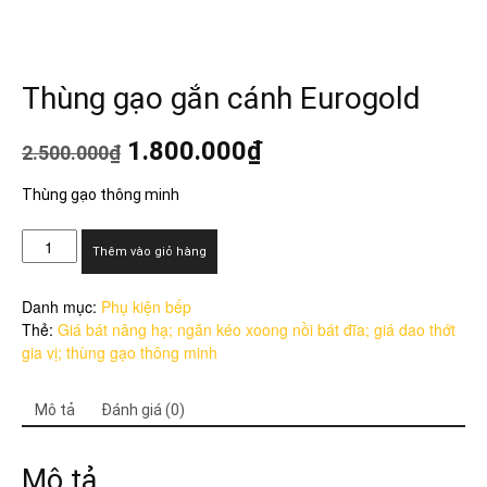
Thùng gạo gắn cánh Eurogold
Giá
Giá
1.800.000
₫
2.500.000
₫
gốc
hiện
là:
tại
Thùng gạo thông minh
2.500.000₫.
là:
1.800.000₫.
Thùng
Thêm vào giỏ hàng
gạo
gắn
Danh mục:
Phụ kiện bếp
cánh
Thẻ:
Giá bát nâng hạ; ngăn kéo xoong nồi bát đĩa; giá dao thớt
Eurogold
gia vị; thùng gạo thông minh
số
lượng
Mô tả
Đánh giá (0)
Mô tả