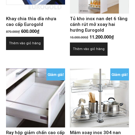
Khay chia thìa dĩa nhựa
Tủ kho inox nan dẹt 6 tầng
cao cấp Eurogold
cánh rút mở xoay hai
Giá
Giá
hướng Eurogold
600.000
₫
870.000
₫
Giá
Giá
11.200.000
₫
gốc
hiện
15.000.000
₫
gốc
hiện
Thêm vào giỏ hàng
là:
tại
Thêm vào giỏ hàng
là:
tại
870.000₫.
là:
15.000.000₫.
là:
600.000₫.
11.200.00
Giảm giá!
Giảm giá!
Ray hộp giảm chấn cao cấp
Mâm xoay inox 304 nan