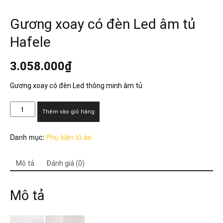
Gương xoay có đèn Led âm tủ
Hafele
3.058.000
₫
Gương xoay có đèn Led thông minh âm tủ
Gương
Thêm vào giỏ hàng
xoay
có
Danh mục:
Phụ kiện tủ áo
đèn
Led
âm
Mô tả
Đánh giá (0)
tủ
Hafele
số
Mô tả
lượng