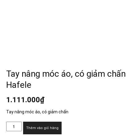
Tay nâng móc áo, có giảm chấn
Hafele
1.111.000
₫
Tay nâng móc áo, có giảm chấn
Tay
Thêm vào giỏ hàng
nâng
móc