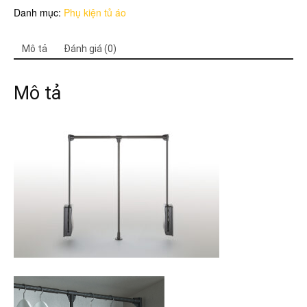
Danh mục:
Phụ kiện tủ áo
áo,
có
giảm
Mô tả
Đánh giá (0)
chấn
Hafele
số
Mô tả
lượng