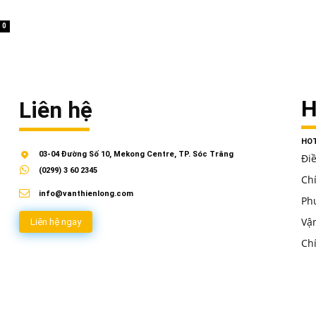
0
H
Liên hệ
HOT
03-04 Đường Số 10, Mekong Centre, TP. Sóc Trăng
Đi
(0299) 3 60 2345
Ch
info@vanthienlong.com
Ph
Vậ
Liên hệ ngay
Ch