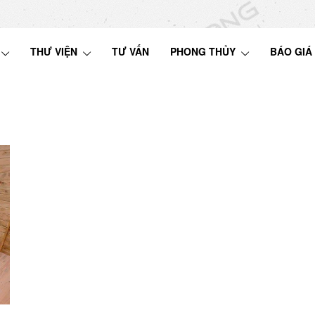
THƯ VIỆN
TƯ VẤN
PHONG THỦY
BÁO GIÁ