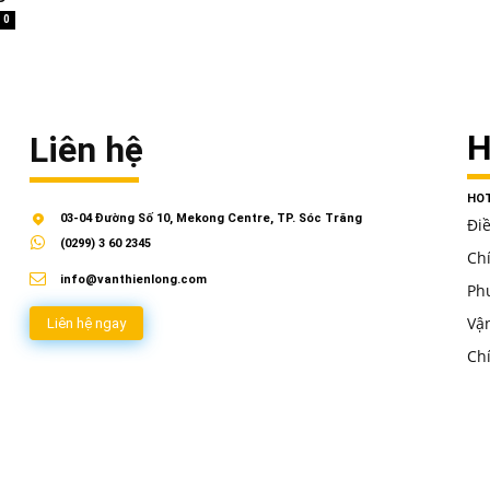
0
H
Liên hệ
HOT
03-04 Đường Số 10, Mekong Centre, TP. Sóc Trăng
Đi
(0299) 3 60 2345
Ch
info@vanthienlong.com
Ph
Vậ
Liên hệ ngay
Ch