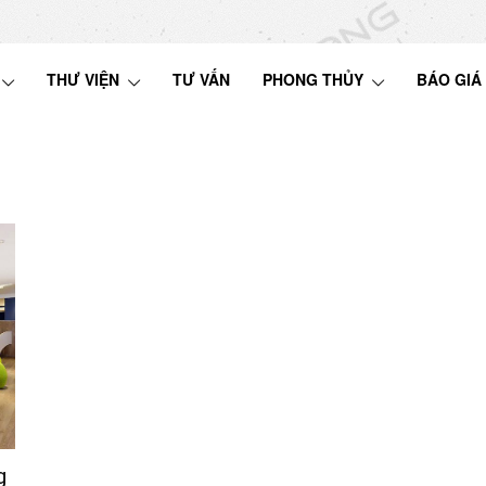
THƯ VIỆN
TƯ VẤN
PHONG THỦY
BÁO GIÁ
g