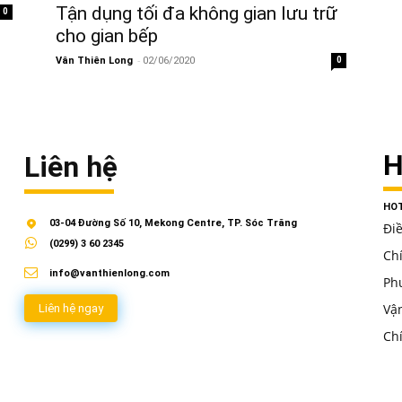
Tận dụng tối đa không gian lưu trữ
0
cho gian bếp
-
Vân Thiên Long
02/06/2020
0
H
Liên hệ
HOT
03-04 Đường Số 10, Mekong Centre, TP. Sóc Trăng
Đi
(0299) 3 60 2345
Ch
info@vanthienlong.com
Ph
Vậ
Liên hệ ngay
Ch