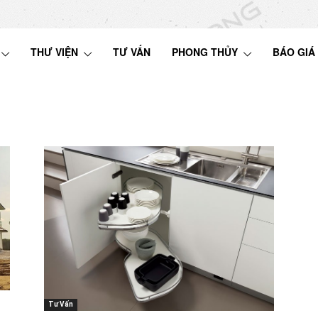
THƯ VIỆN
TƯ VẤN
PHONG THỦY
BÁO GIÁ
Tư Vấn